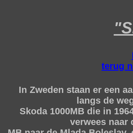
"S
terug n
In Zweden staan er een aa
langs de we
Skoda 1000MB die in 196
verwees naar 
MB naar de Mlada Boleslav,