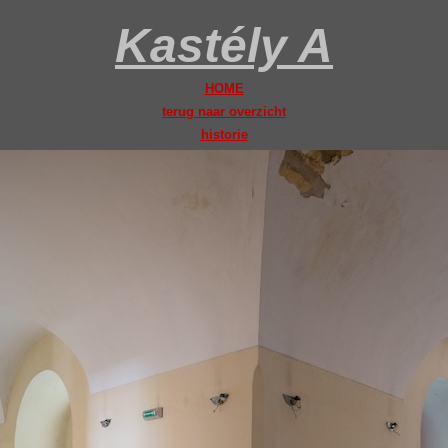
Kastély A
HOME
terug naar overzicht
historie