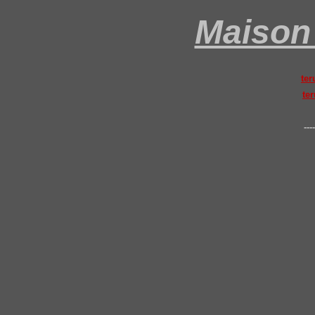
Maison 
ter
ter
----