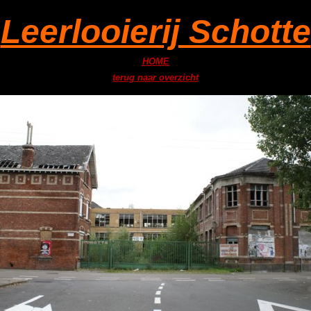
Leerlooierij Schotte
HOME
terug naar overzicht