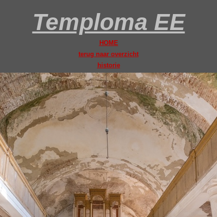
Temploma EE
HOME
terug naar overzicht
historie