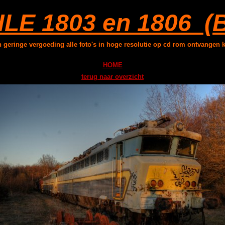
LE 1803 en 1806 (
n geringe vergoeding alle foto's in hoge resolutie op cd rom ontvangen 
HOME
terug naar overzicht