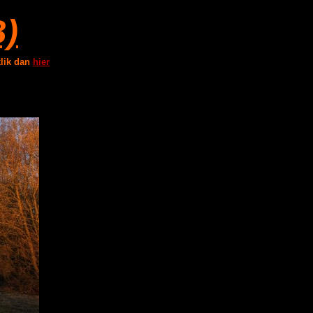
B)
klik dan
hier