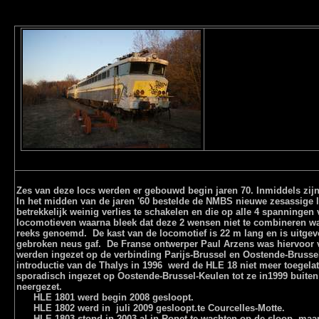
Zes van deze locs werden er gebouwd begin jaren 70. Inmiddels zijn e
In het midden van de jaren '60 bestelde de NMBS nieuwe zesassige
betrekkelijk weinig verlies te schakelen en die op alle 4 spannin
locomotieven waarna bleek dat deze 2 wensen niet te combineren wa
reeks genoemd. De kast van de locomotief is 22 m lang en is uitgevo
gebroken neus gaf. De Franse ontwerper Paul Arzens was hiervoor ve
werden ingezet op de verbinding Parijs-Brussel en Oostende-Brussel
introductie van de Thalys in 1996 werd de HLE 18 niet meer toegela
sporadisch ingezet op Oostende-Brussel-Keulen tot ze in1999 buiten 
neergezet.
HLE 1801 werd begin 2008 gesloopt.
HLE 1802 werd in juli 2009 gesloopt.te Courcelles-Motte.
HLE 1803 stond in 2003 al in Ronet te wachten op de sloop, maar